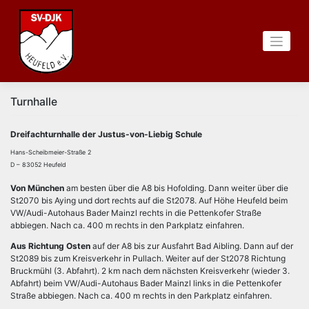
Zum
Inhalt
springen
Turnhalle
Dreifachturnhalle der Justus-von-Liebig Schule
Hans-Scheibmeier-Straße 2
D – 83052 Heufeld
Von München
am besten über die A8 bis Hofolding. Dann weiter über die
St2070 bis Aying und dort rechts auf die St2078. Auf Höhe Heufeld beim
VW/Audi-Autohaus Bader Mainzl rechts in die Pettenkofer Straße
abbiegen. Nach ca. 400 m rechts in den Parkplatz einfahren.
Aus Richtung Osten
auf der A8 bis zur Ausfahrt Bad Aibling. Dann auf der
St2089 bis zum Kreisverkehr in Pullach. Weiter auf der St2078 Richtung
Bruckmühl (3. Abfahrt). 2 km nach dem nächsten Kreisverkehr (wieder 3.
Abfahrt) beim VW/Audi-Autohaus Bader Mainzl links in die Pettenkofer
Straße abbiegen. Nach ca. 400 m rechts in den Parkplatz einfahren.